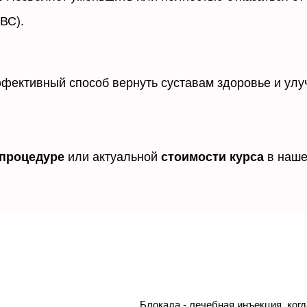
ВС).
фективный способ вернуть суставам здоровье и улуч
 процедуре
или актуальной
стоимости курса
в наше
Блокада - лечебная инъекция, ког