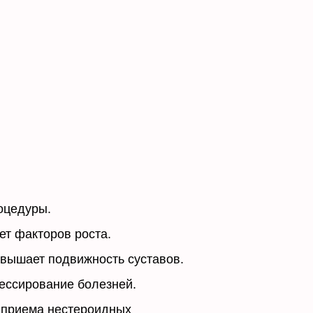
оцедуры.
ет факторов роста.
овышает подвижность суставов.
рессирование болезней.
 приема нестероидных