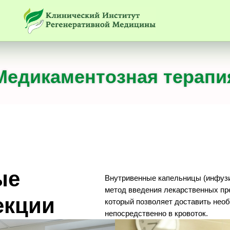
Медикаментозная терапи
ые
Внутривенные капельницы (инфузи
метод введения лекарственных пре
екции
который позволяет доставить нео
непосредственно в кровоток.