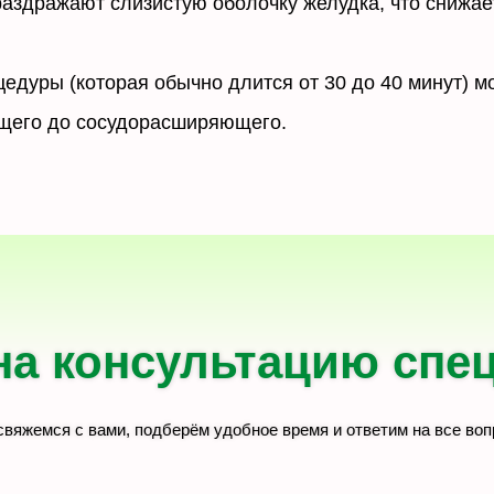
аздражают слизистую оболочку желудка, что снижае
едуры (которая обычно длится от 30 до 40 минут) м
ющего до сосудорасширяющего.
на консультацию спе
вяжемся с вами, подберём удобное время и ответим на все во