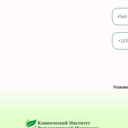
Имя
+1(0
Нажима