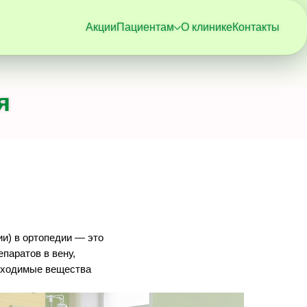
Акции
Пациентам
О клинике
Контакты
я
и) в ортопедии — это
паратов в вену,
бходимые вещества