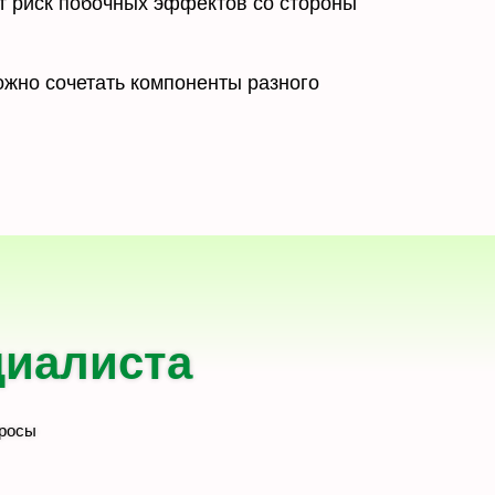
т риск побочных эффектов со стороны
ожно сочетать компоненты разного
циалиста
просы