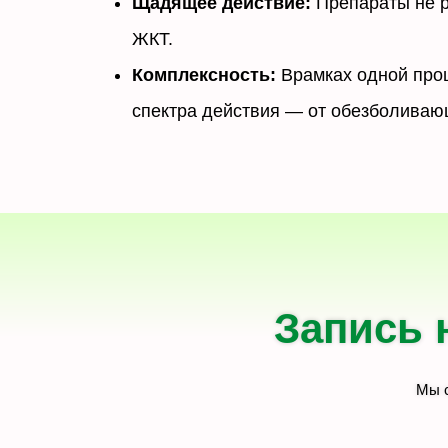
Щадящее действие:
Препараты не р
ЖКТ.
Комплексность:
Врамках одной проц
спектра действия — от обезболива
Запись 
Мы с