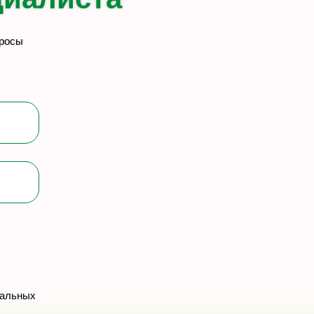
просы
нальных