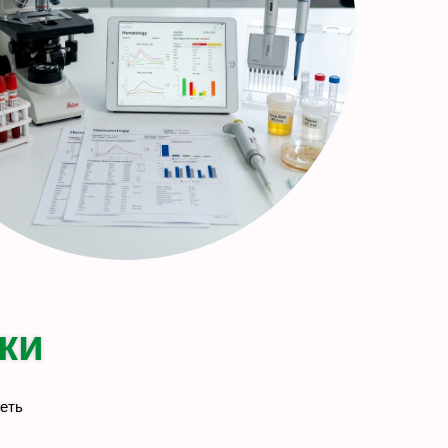
ки
еть