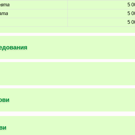
евта
5 0
пата
5 0
5 0
ледования
ови
ви