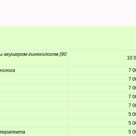
ы акушером-гинекологом (90
10 
колога
7 0
7 0
7 0
7 0
7 0
5 0
5 0
 терапевта
5 0